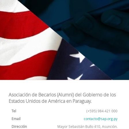
Asociación de Becarios (Alumni) del Gobierno de los
Estados Unidos de América en Paraguay.
Tel
(+595) 984 421 000
Email
contacto@sap.org.py
Dirección
Mayor Sebastián Bullo 410, Asunción.