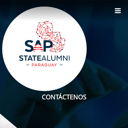
Inicio
Noticias
Experiencias
Programas
Autoridades
Asociate
Contáctenos
CONTÁCTENOS
Ingresar